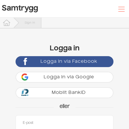
Sign In
Hyr ut din bostad
Logga in
Logga in via Facebook
Sök efter boende
Logga in via Google
Trygghetspaketet
Mobilt BankID
Hjälpcenter
eller
Logga In
E-post